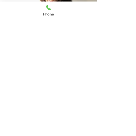
Phone
お申し込み方法
１．利用する前に登録する。（申し込みと
同時に登録も可）
２．利用日を電話で予約する。（申し込み
は電話080-1967-9660もしくは73-
3800）
※ 原則予約制です。前日までにお申し込
みください。
３．かかりつけ医などで受診し、病児・病
後児保育を利用出来るかどうか、医師に相
談し、医師連絡票を持参する。
４．病児、病後児利用登録申請書と医師連
絡票を提出する。
※「用紙」は、ダウンロードページの「子
育て支援」の中から「病児・病後児すみず
みサポート」を選んでダウンロード出来ま