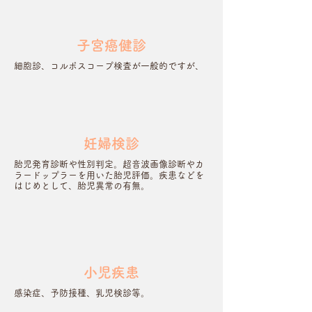
子宮癌健診
細胞診、コルポスコープ検査が一般的ですが、
同時に超音波による子宮内膜のチェックや卵巣
卵管のスクリーニング。
妊婦検診
胎児発育診断や性別判定。超音波画像診断やカ
ラードップラーを用いた胎児評価。疾患などを
はじめとして、胎児異常の有無。
小児疾患
感染症、予防接種、
乳児検診
​等。