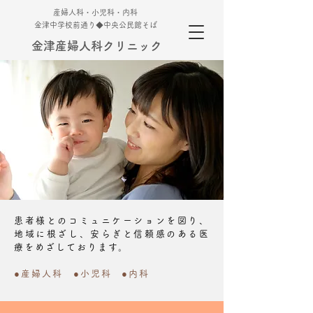
産婦人科・小児科・内科
金津中学校前通り◆中央公民館そば
金津産婦人科クリニック
患者様とのコミュニケーションを図り、
地域に根ざし、安らぎと信頼感のある医
療をめざしております。
●産婦人科 ●小児科 ●内科