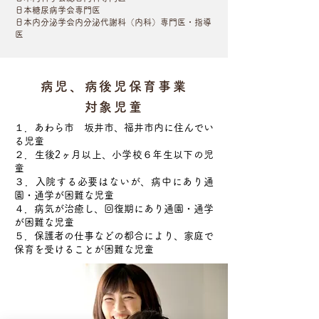
日本糖尿病学会専門医
日本内分泌学会内分泌代謝科（内科）専門医・指導
医
病児、病後児保育事業
対象児童
１．あわら市 坂井市、福井市内に住んでい
る児童
２．生後2ヶ月以上、小学校６年生以下の児
童
３．入院する必要はないが、病中にあり通
園・通学が困難な児童
４．病気が治癒し、回復期にあり通園・通学
が困難な児童
５．保護者の仕事などの都合により、家庭で
保育を受けることが困難な児童