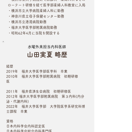
ローテート研修を経て医学部産婦人科教室に入局
・横浜市立大学病院産婦人科に勤務
・神奈川県立母子保健センター勤務
・横浜市立港湾病院勤務
・福井大学医学部附属病院勤務
・昭和62年4月に当院を開設する
​水曜外来担当内科医師
山田実夏 略歴
経歴
2019年 福井大学医学部医学科 卒業
2010年 福井大学医学部附属病院 初期研修
医
2011年 福井県済生会病院 初期研修医
2012年 福井大学医学部附属病院 第３内科(内分
泌・代謝内科)
2022年 福井大学医学部 大学院医学系研究科博
士課程 卒業
資格
日本内科学会内科認定医
日本内科学会総合内科専門医